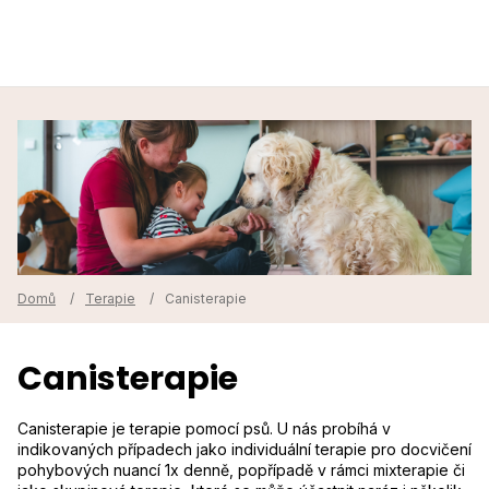
O nás
Terapie
Kurzy
Praxe
Aktuality
Osvěta
Domů
/
Terapie
/
Canisterapie
Kontakty
Canisterapie
Chci pomoci
Canisterapie je terapie pomocí psů. U nás probíhá v
indikovaných případech jako individuální terapie pro docvičení
pohybových nuancí 1x denně, popřípadě v rámci mixterapie či