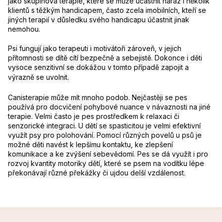
jako skupinová terapie,
které se může účastnit naráz i několik
klientů s těžkým handicapem, často zcela imobilních, kteří se
jiných terapií v důsledku svého handicapu účastnit jinak
nemohou.
Psi fungují jako terapeuti i motivátoři zároveň, v jejich
přítomnosti se dítě cítí bezpečně a sebejistě. Dokonce i děti
vysoce senzitivní se dokážou v tomto případě zapojit a
výrazně se uvolnit.
Canisterapie může mít mnoho podob. Nejčastěji se pes
používá pro docvičení pohybové nuance v návaznosti na jiné
terapie. Velmi často je pes prostředkem k relaxaci či
senzorické integraci. U dětí se spasticitou je velmi efektivní
využít psy pro polohování. Pomocí různých povelů u psů je
možné děti navést k lepšímu kontaktu, ke zlepšení
komunikace a ke zvýšení sebevědomí. Pes se dá využít i pro
rozvoj kvantity motoriky dětí, které se psem na vodítku lépe
překonávají různé překážky či ujdou delší vzdálenost.