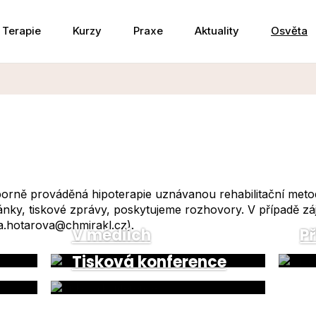
Terapie
Kurzy
Praxe
Aktuality
Osvěta
dborně prováděná hipoterapie uznávanou rehabilitační met
ánky, tiskové zprávy, poskytujeme rozhovory. V případě zá
a.hotarova@chmirakl.cz).
V médiích
P
Tisková konference