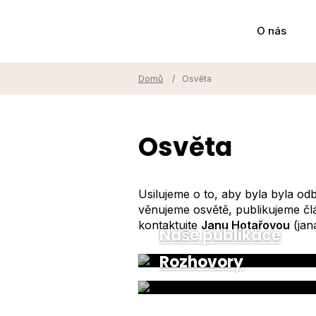
O nás
Domů
/
Osvěta
Osvěta
Usilujeme o to, aby byla byla o
věnujeme osvětě, publikujeme čl
kontaktujte
Janu Hotařovou
(jan
Naše publikace
Rozhovory