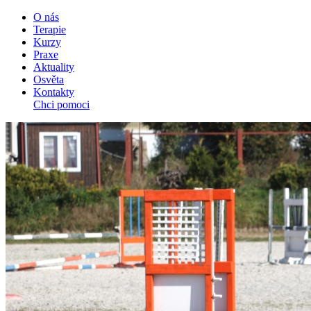
O nás
Terapie
Kurzy
Praxe
Aktuality
Osvěta
Kontakty
Chci pomoci