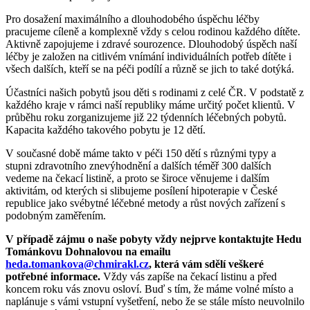
Pro dosažení maximálního a dlouhodobého úspěchu léčby
pracujeme cíleně a komplexně vždy s celou rodinou každého dítěte.
Aktivně zapojujeme i zdravé sourozence. Dlouhodobý úspěch naší
léčby je založen na citlivém vnímání individuálních potřeb dítěte i
všech dalších, kteří se na péči podílí a různě se jich to také dotýká.
Účastníci našich pobytů jsou děti s rodinami z celé ČR. V podstatě z
každého kraje v rámci naší republiky máme určitý počet klientů. V
průběhu roku zorganizujeme již 22 týdenních léčebných pobytů.
Kapacita každého takového pobytu je 12 dětí.
V současné době máme takto v péči 150 dětí s různými typy a
stupni zdravotního znevýhodnění a dalších téměř 300 dalších
vedeme na čekací listině, a proto se široce věnujeme i dalším
aktivitám, od kterých si slibujeme posílení hipoterapie v České
republice jako svébytné léčebné metody a růst nových zařízení s
podobným zaměřením.
V případě zájmu o naše pobyty vždy nejprve kontaktujte Hedu
Tománkovu Dohnalovou na emailu
heda.tomankova@chmirakl.cz
, která vám sdělí veškeré
potřebné informace.
Vždy vás zapíše na čekací listinu a před
koncem roku vás znovu osloví. Buď s tím, že máme volné místo a
naplánuje s vámi vstupní vyšetření, nebo že se stále místo neuvolnilo