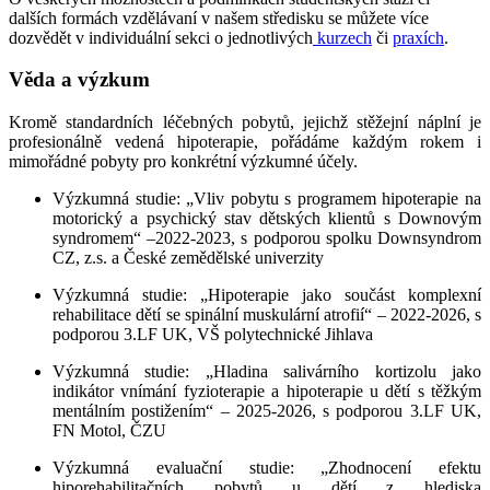
dalších formách vzdělávaní v našem středisku se můžete více
dozvědět v individuální sekci o jednotlivých
kurzech
či
praxích
.
Věda a výzkum
Kromě standardních léčebných pobytů, jejichž stěžejní náplní je
profesionálně vedená hipoterapie, pořádáme každým rokem i
mimořádné pobyty pro konkrétní výzkumné účely.
Výz
kumná studie: „Vliv pobytu s programem hipoterapie na
motorický a psychický stav dětských klientů s Downovým
syndromem“ –2022-2023, s podporou spolku Downsyndrom
CZ, z.s. a České zemědělské univerzity
Výzkumná studie: „Hipoterapie jako součást komplexní
rehabilitace dětí se spinální muskulární atrofií“ – 2022-2026, s
podporou 3.LF UK, VŠ polytechnické Jihlava
Výzkumná studie: „
Hladina salivárního kortizolu jako
indikátor vnímání fyzioterapie a hipoterapie u dětí s těžkým
mentálním postižením“ – 2025-2026, s podporou 3.LF UK,
FN Motol, ČZU
V
ýzkumná evaluační studie: „Zhodnocení efektu
hiporehabilitačních pobytů u dětí z hlediska