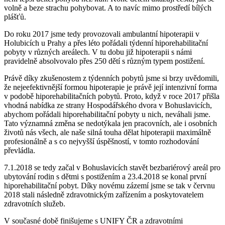
volně a beze strachu pohybovat. A to navíc mimo prostředí bílých
plášťů.
Do roku 2017 jsme tedy provozovali ambulantní hipoterapii v
Holubicích u Prahy a přes léto pořádali týdenní hiporehabilitační
pobyty v různých areálech. V tu dobu již hipoterapii s námi
pravidelně absolvovalo přes 250 dětí s různým typem postižení.
Právě díky zkušenostem z týdenních pobytů jsme si brzy uvědomili,
že nejeefektivnější formou hipoterapie je právě její intenzivní forma
v podobě hiporehabilitačních pobytů. Proto, když v roce 2017 přišla
vhodná nabídka ze strany Hospodářského dvora v Bohuslavicích,
abychom pořádali hiporehabilitační pobyty u nich, neváhali jsme.
Tato významná změna se nedotýkala jen pracovních, ale i osobních
životů nás všech, ale naše silná touha dělat hipoterapii maximálně
profesionálně a s co nejvyšší úspěšností, v tomto rozhodování
převládla.
7.1.2018 se tedy začal v Bohuslavicích stavět bezbariérový areál pro
ubytování rodin s dětmi s postižením a 23.4.2018 se konal první
hiporehabilitační pobyt. Díky novému zázemí jsme se tak v červnu
2018 stali následně zdravotnickým zařízením a poskytovatelem
zdravotních služeb.
V současné době finišujeme s UNIFY ČR a zdravotními