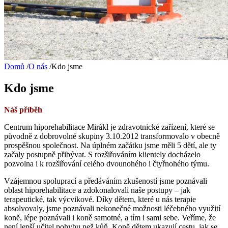
Domů
/
O nás
/
Kdo jsme
Kdo jsme
Náš příběh
Centrum hiporehabilitace Mirákl je zdravotnické zařízení, které se
původně z dobrovolné skupiny 3.10.2012 transformovalo v obecně
prospěšnou společnost. Na úplném začátku jsme měli 5 dětí, ale ty
začaly postupně přibývat. S rozšiřováním klientely docházelo
pozvolna i k rozšiřování celého dvounohého i čtyřnohého týmu.
Vzájemnou spoluprací a předáváním zkušeností jsme poznávali
oblast hiporehabilitace a zdokonalovali naše postupy – jak
terapeutické, tak výcvikové. Díky dětem, které u nás terapie
absolvovaly, jsme poznávali nekonečné možnosti léčebného využití
koně, lépe poznávali i koně samotné, a tím i sami sebe. Veříme, že
není lepší učitel pohybu než kůň. Koně dětem ukazují cestu, jak se