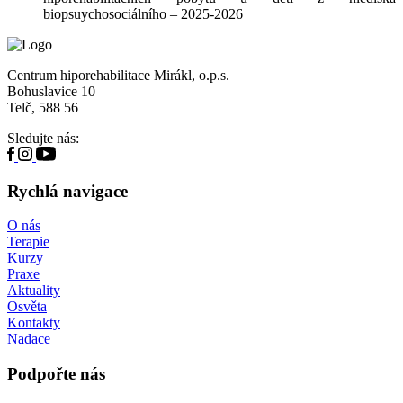
biopsuychosociálního – 2025-2026
Centrum hiporehabilitace Mirákl, o.p.s.
Bohuslavice 10
Telč, 588 56
Sledujte nás:
Rychlá navigace
O nás
Terapie
Kurzy
Praxe
Aktuality
Osvěta
Kontakty
Nadace
Podpořte nás