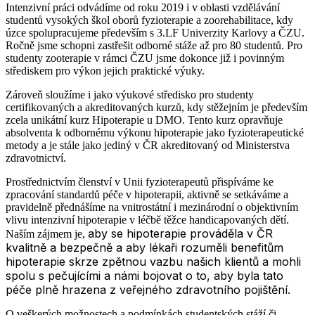
Intenzivní práci odvádíme od roku 2019 i v oblasti vzdělávání
studentů vysokých škol oborů fyzioterapie a zoorehabilitace, kdy
úzce spolupracujeme především s 3.LF Univerzity Karlovy a ČZU.
Ročně jsme schopni zastřešit odborné stáže až pro 80 studentů. Pro
studenty zooterapie v rámci ČZU jsme dokonce již i povinným
střediskem pro výkon jejich praktické výuky.
Zároveň sloužíme i jako výukové středisko pro studenty
certifikovaných a akreditovaných kurzů, kdy stěžejním je především
zcela unikátní kurz Hipoterapie u DMO. Tento kurz opravňuje
absolventa k odbornému výkonu hipoterapie jako fyzioterapeutické
metody a je stále jako jediný v ČR akreditovaný od Ministerstva
zdravotnictví.
Prostřednictvím členství v Unii fyzioterapeutů přispíváme ke
zpracování standardů péče v hipoterapii, aktivně se setkáváme a
pravidelně přednášíme na vnitrostátní i mezinárodní o objektivním
vlivu intenzivní hipoterapie v léčbě těžce handicapovaných dětí.
aby se hipoterapie prováděla v ČR
Naším zájmem je,
kvalitně a bezpečně a aby lékaři rozuměli benefitům
hipoterapie skrze zpětnou vazbu našich klientů a mohli
spolu s pečujícími a námi bojovat o to, aby byla tato
péče plně hrazena z veřejného zdravotního pojištění.
O veškerých možnostech a podmínkách studentských stáží či