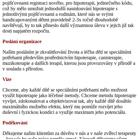
pojišťovnami registraci nového, pro hipoterapii, jedinečného kódu,
což by mělo umožnit jednodušší nasmlouvání hipoterapie s
jednotlivými pojišťovnami a rodinám, které nás se svými
handicapovanými dětmi pravidelně 2-3x ročně dlouhodobě
navštěvují, by to tak přineslo další významnou úlevu v jejich již tak
dosti napjatém rozpočtu.
Poslání organizace
Naším posláním je zkvalitňování života a léčba dětí se speciálními
potřebami především protřednictvím hipoterapie, canisterapie,
muzikoterapie a dalších terapií, kterou jsou provozovány v přírodě a
v souladu s přírodou.
Vize
Chceme, aby každé dítě se speciálními potřebami mělo možnost
využít hipoterapie jako léčebné metody. Chceme metodu hipoterapie
vyvíjet, zdokonalovat a objektivizovat tak, aby každé dítě dosáhlo
maximálního možného efektu, který mu pomůže rozvíjet jeho
duševní i fyzickou kondici a využije maximum jeho potenciálu.
Poděkování
Děkujeme našim klientům za důvěru v nás a v naše zvířecí terapeuty
– bez vás by naše práce neměla smysl. Zároveň děkujeme všem,