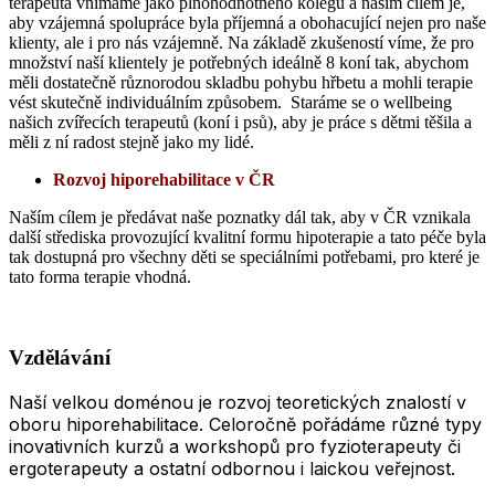
terapeuta vnímáme jako plnohodnotného kolegu a naším cílem je,
aby vzájemná spolupráce byla příjemná a obohacující nejen pro naše
klienty, ale i pro nás vzájemně. Na základě zkušeností víme, že pro
množství naší klientely je potřebných ideálně 8 koní tak, abychom
měli dostatečně různorodou skladbu pohybu hřbetu a mohli terapie
vést skutečně individuálním způsobem. Staráme se o wellbeing
našich zvířecích terapeutů (koní i psů), aby je práce s dětmi těšila a
měli z ní radost stejně jako my lidé.
Rozvoj hiporehabilitace v ČR
Naším cílem je předávat naše poznatky dál tak, aby v ČR vznikala
další střediska provozující kvalitní formu hipoterapie a tato péče byla
tak dostupná pro všechny děti se speciálními potřebami, pro které je
tato forma terapie vhodná.
Vzdělávání
Naší velkou doménou je rozvoj teoretických znalostí v
oboru hiporehabilitace. Celoročně pořádáme různé typy
inovativních kurzů a workshopů
pro fyzioterapeuty či
ergoterapeuty a ostatní odbornou i laickou veřejnost.