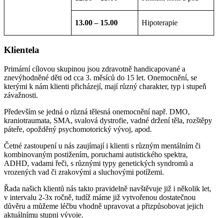
13.00 – 15.00
Hipoterapie
Klientela
Primární cílovou skupinou jsou zdravotně handicapované a
znevýhodněné děti od cca 3. měsíců do 15 let. Onemocnění, se
kterými k nám klienti přicházejí, mají různý charakter, typ i stupeň
závažnosti.
Především se jedná o různá tělesná onemocnění např. DMO,
kraniotraumata, SMA, svalová dystrofie, vadné držení těla, rozštěpy
páteře, opožděný psychomotorický vývoj, apod.
Četné zastoupení u nás zaujímají i klienti s různým mentálním či
kombinovaným postižením, poruchami autistického spektra,
ADHD, vadami řeči, s různými typy genetických syndromů a
vrozených vad či zrakovými a sluchovými potížemi.
Řada našich klientů nás takto pravidelně navštěvuje již i několik let,
v intervalu 2-3x ročně, tudíž máme již vytvořenou dostatečnou
důvěru a můžeme léčbu vhodně upravovat a přizpůsobovat jejich
aktuálnímu stupni vývoje.