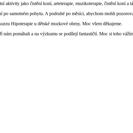
í aktivity jako čistění koní, arteterapie, muzikoterapie, čistění koní a t
o samotném pobytu. A podruhé po měsíci, abychom mohli pozorovat udr
ho kurzu Hipoterapie u dětské mozkové obrny. Moc všem děkujeme.
kteří nám pomáhali a na výzkumu se podílejí fantastičtí. Moc si toho váží