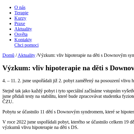
O nás
Terapie
Kurzy
Praxe
Aktuality
Osvěta
Kontakty
Chci pomoci
Domů
/
Aktuality
/
Výzkum: vliv hipoterapie na děti s Downovým s
Výzkum: vliv hipoterapie na děti s Dow
4. – 11. 2. jsme uspořádali již 2. pobyt zaměřený na posouzení vliv
Stejně tak jako každý pobyt i tyto speciální začínáme vstupním vyše
jsme přidali testy na stabilitu, které bude zpracovávat studentka fyz
ČZU.
P
obytu se účastnilo 11 dětí s Downovým syndromem, které se hipoterapi
V roce 2022 jsme uspořádali pobyt, kterého se účastnilo celkem 19 d
výzkumů vlivu hipoterapie na děti s DS.