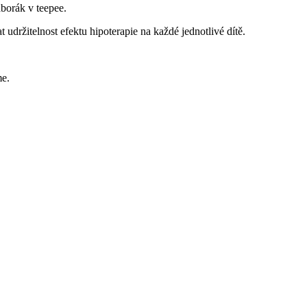
áborák v teepee.
žitelnost efektu hipoterapie na každé jednotlivé dítě.
me.