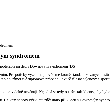
yndromem
novým syndromem
u hipoterapie na děti s Downovým syndromem (DS).
třením. Pro potřeby výzkumu provádíme kromě standardizovaných testů na
ioterapie v rámci své diplomové práce na Fakultě tělesné výchovy a spor
i pravidelně nevěnují. Nejedná se tedy o naše stálé klienty, aby byl e
ětí. Celkem se tedy výzkumu zúčastnilo již 30 dětí s Downovým syndrom