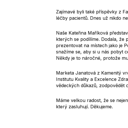
Zajímavé byli také příspěvky z F
léčby pacientů. Dnes už nikdo ne
Naše Kateřina Maříková představ
kterých se podílíme. Dodala, že
prezentovat na místech jako je P
snažíme se, aby si u nás pobyt cel
Někdy je to náročné, protože mus
Marketa Janatová z Kamenitý vrc
Institutu Kvality a Excelence Zdr
vědeckých důkazů, zodpovědět otá
Máme velkou radost, že se nejen o
který zasluhují. Děkujeme.