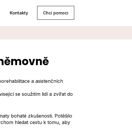
Kontakty
Chci pomoci
 sněmovně
orehabilitace a asistenčních
ející se soužitím lidí a zvířat do
ématy bohaté zkušenosti. Potěšilo
bychom hledat cestu k tomu, aby