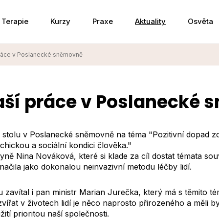
Terapie
Kurzy
Praxe
Aktuality
Osvěta
práce v Poslanecké sněmovně
aší práce v Poslanecké
ho stolu v Poslanecké sněmovně na téma "Pozitivní dopad zo
ychickou a sociální kondici člověka."
ně Nina Nováková, které si klade za cíl dostat témata souvis
načila jako dokonalou neinvazivní metodu léčby lidí.
 zavítal i pan ministr Marian Jurečka, který má s těmito t
zvířat v životech lidí je něco naprosto přirozeného a měli 
ití prioritou naší společnosti.