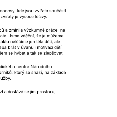
monosy, kde jsou zvířata součástí
vířaty je vysoce léčivý.
dců a zmínila výzkumné práce, na
data. Jsme vděční, že je můžeme
lu neléčíme jen těla dětí, ale
eba brát v úvahu i motivaci dětí.
em se hýbat a tak se zlepšovat.
odického centra Národního
orníků, který se snaží, na základě
lužby.
í a dostává se jim prostoru,