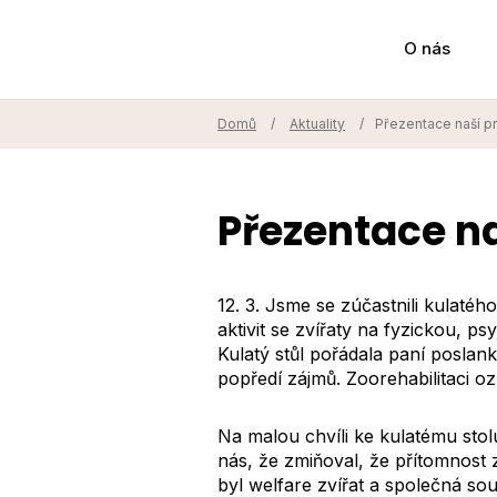
O nás
Domů
/
Aktuality
/
Přezentace naší 
Přezentace n
12. 3. Jsme se zúčastnili kulaté
aktivit se zvířaty na fyzickou, ps
Kulatý stůl pořádala paní poslanky
popředí zájmů. Zoorehabilitaci oz
Na malou chvíli ke kulatému stolu
nás, že zmiňoval, že přítomnost 
byl welfare zvířat a společná souž