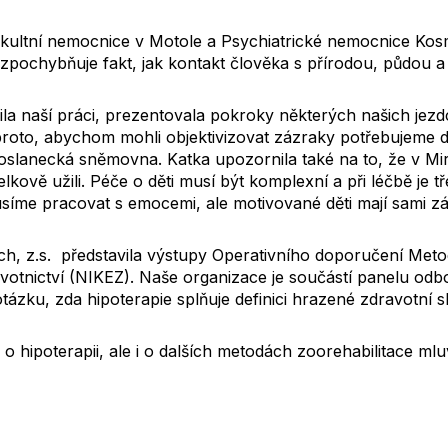
akultní nemocnice v Motole a Psychiatrické nemocnice Kos
zpochybňuje fakt, jak kontakt člověka s přírodou, půdou a z
ila naší práci, prezentovala pokroky některých našich jez
 proto, abychom mohli objektivizovat zázraky potřebujeme 
oslanecká sněmovna. Katka upozornila také na to, že v Mirák
kově užili. Péče o děti musí být komplexní a při léčbě je tř
íme pracovat s emocemi, ale motivované děti mají sami záj
h, z.s. představila výstupy Operativního doporučení Met
avotnictví (NIKEZ). Naše organizace je součástí panelu odb
zku, zda hipoterapie splňuje definici hrazené zdravotní s
 hipoterapii, ale i o dalších metodách zoorehabilitace mluv